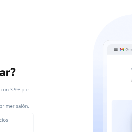
ar?
a un 3.9% por
primer salón.
cios