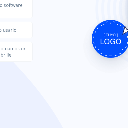
o software
o usarlo
s tomamos un
brille