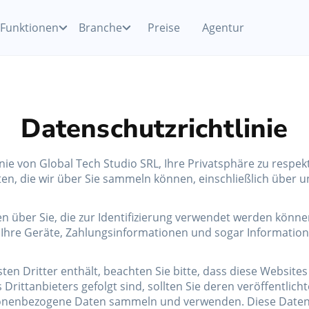
Funktionen
Branche
Preise
Agentur
Zahlungen
Faire Kreditkartengebühren
Schönheitssalon
Akzeptieren Sie Bar-, Karten- oder mobile
Zahlungen mit Ihrem Smartphone
Datenschutzrichtlinie
Nagelstudio
Terminplaner Software
htlinie von Global Tech Studio SRL, Ihre Privatsphäre zu resp
Verwalten Sie Buchungen & sehen Sie den Zeitplan
en, die wir über Sie sammeln können, einschließlich über 
überall, jederzeit ein
Haarentfernung
en über Sie, die zur Identifizierung verwendet werden könn
hre Geräte, Zahlungsinformationen und sogar Informatione
Teammanagement
Verwalten Sie Ihr Team & überwachen Sie kollektive
Alle Kategorien Entdecken
und individuelle KPIs
ten Dritter enthält, beachten Sie bitte, dass diese Website
Drittanbieters gefolgt sind, sollten Sie deren veröffentlich
onenbezogene Daten sammeln und verwenden. Diese Datenschut