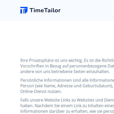
Online Terminbuchung
Neu
Friseursalon
Fügen Sie Termine hinzu & richten Sie die
Selbstbuchung für Ihre Kunden ein
Barbersalon
Salon Website
Ihre Privatsphäre ist uns wichtig. Es ist die Ric
Unbegrenzte Änderungen
Vorschriften in Bezug auf personenbezogene Dat
Wachsen Sie Ihr Geschäft mit einer neuen
andere von uns betriebene Seiten einzuhalten.
professionellen Website & Logo
Spa
Persönliche Informationen sind alle Information
Person (wie Name, Adresse und Geburtsdatum), I
Kassensystem Software
Online-Dienst nutzen.
Machen Sie den Checkout schnell mit Ihrem
eigenen Smartphone POS
Falls unsere Website Links zu Websites und Diens
haben. Nachdem Sie einem Link zu Inhalten eines 
Informationen darüber zu erhalten, wie sie pers