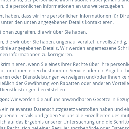
en, die persönlichen Informationen an uns weiterzugeben.
t haben, dass wir Ihre persönlichen Informationen für Di
s unter den unten angegebenen Details kontaktieren.
ionen zugreifen, die wir über Sie haben.
 die wir über Sie haben, ungenau, veraltet, unvollständig, 
chtlinie angegebenen Details. Wir werden angemessene Schr
enen Informationen zu korrigieren.
skriminieren, wenn Sie eines Ihrer Rechte über Ihre persön
nd, um Ihnen einen bestimmten Service oder ein Angebot ber
ren oder Dienstleistungen verweigern und/oder Ihnen keine
ießlich der Gewährung von Rabatten oder anderen Vorteile
ienstleistungen bereitstellen.
gen:
Wir werden die auf uns anwendbaren Gesetze in Bezug
n ein relevantes Datenschutzgesetz verstoßen haben und e
gebenen Details und geben Sie uns alle Einzelheiten des m
ch auf das Ergebnis unserer Untersuchung und die Schrit
das Recht, sich bei einer Regulierungsbehörde oder Datens