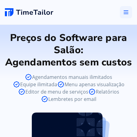
Preços do Software para
Salão:
Agendamentos sem custos
Agendamentos manuais ilimitados
Equipe ilimitada
Menu apenas visualização
Editor de menu de serviços
Relatórios
Lembretes por email