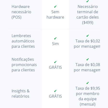
✔
Hardware
✔
Necessário
necessário
Sem
terminal de
(POS)
hardware
cartão deles
($499)
Lembretes
✔
✔
automáticos
Taxa de $0,02
Sim
para clientes
por mensagem
Notificações
✔
✔
promocionais
Taxa de $0,08
GRÁTIS
para clientes
por mensagem
✔
Taxa de $9,95
Insights &
✔
por membro
relatórios
GRÁTIS
da equipe
(mensal)