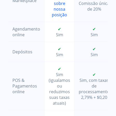
Marketplace
sobre
Comissão única
nossa
de 20%
posição
Agendamento
✔
✔
online
Sim
Sim
✔
✔
Depósitos
Sim
Sim
✔
Sim
✔
POS &
(igualamos
Sim, com taxas
Pagamentos
ou
de
online
reduzimos
processamento
suas taxas
2,79% + $0,20
atuais)