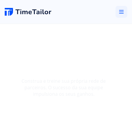
Programa Master:
Lidere sua Própria
Rede de Vendas
Construa e treine sua própria rede de
parceiros. O sucesso da sua equipe
impulsiona os seus ganhos.