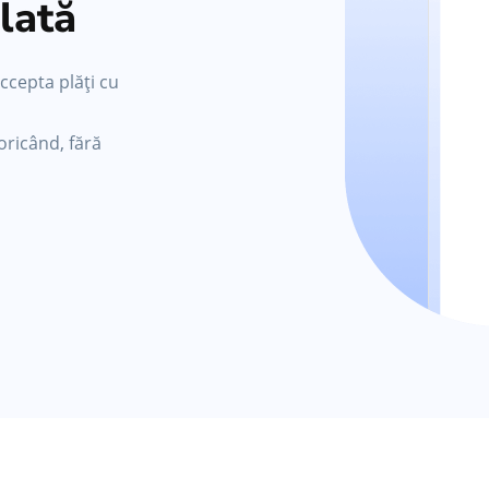
lată
ccepta plăți cu
oricând, fără