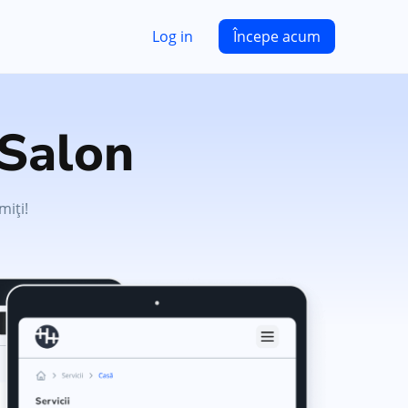
Log in
Începe acum
Salon
miți!