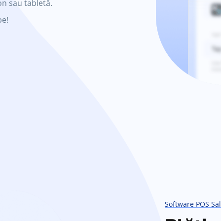
on sau tabletă.
pe!
Software POS Sal