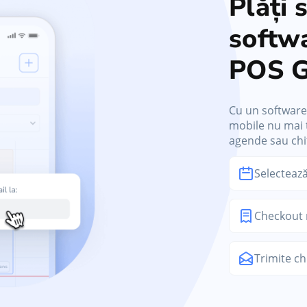
Plăți 
softw
POS 
Cu un software 
mobile nu mai t
agende sau chi
Selecteaz
Checkout 
Trimite ch