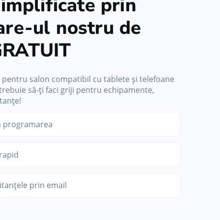
simplificate prin
are-ul nostru de
GRATUIT
pentru salon compatibil cu tablete și telefoane
rebuie să-ți faci griji pentru echipamente,
tanțe!
ă programarea
rapid
itanțele prin email