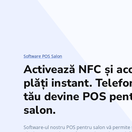
Software POS Salon
Activează NFC și ac
plăți instant. Telefo
tău devine POS pen
salon.
Software-ul nostru POS pentru salon vă permite 