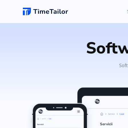
Programări Online
Nou
Coafor
Soft
Adăugați programări și setați funcția de self-bookin
pentru clienți
Frizerie
Soft
Website Pentru Salon
Modificări nelimitate
Dezvoltați-vă afacerea prin crearea unui website
profesional - complet cu un nou logo.
Spa
Software POS
Plăți rapide cu propriul POS pe smartphone.