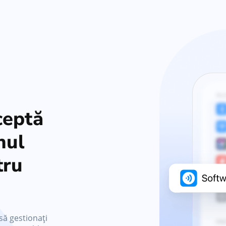
ceptă
nul
tru
să gestionați