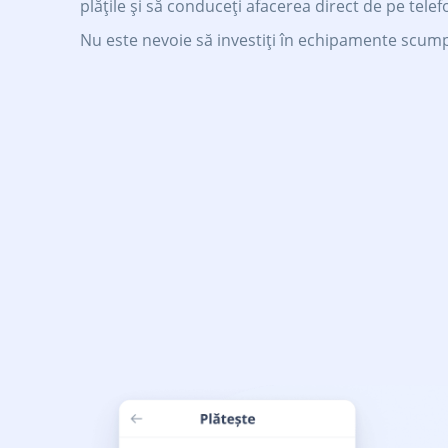
plățile și să conduceți afacerea direct de pe telef
Nu este nevoie să investiți în echipamente scum