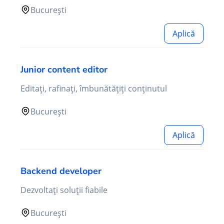
București
Aplică
Junior content editor
Editați, rafinați, îmbunătățiți conținutul
București
Aplică
Backend developer
Dezvoltați soluții fiabile
București